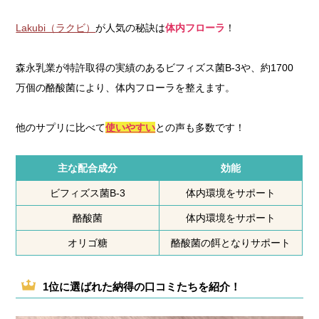
Lakubi（ラクビ）
が人気の秘訣は
体内フローラ
！
森永乳業が特許取得の実績のあるビフィズス菌B-3や、約1700
万個の酪酸菌により、体内フローラを整えます。
他のサプリに比べて
使いやすい
との声も多数です！
主な配合成分
効能
ビフィズス菌B-3
体内環境をサポート
酪酸菌
体内環境をサポート
オリゴ糖
酪酸菌の餌となりサポート
1位に選ばれた納得の口コミたちを紹介！