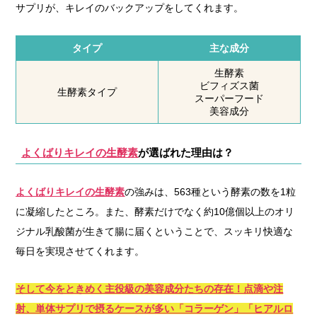
サプリが、キレイのバックアップをしてくれます。
タイプ
主な成分
生酵素
ビフィズス菌
生酵素タイプ
スーパーフード
美容成分
よくばりキレイの生酵素
が選ばれた理由は？
よくばりキレイの生酵素
の強みは、563種という酵素の数を1粒
に凝縮したところ。また、酵素だけでなく約10億個以上のオリ
ジナル乳酸菌が生きて腸に届くということで、スッキリ快適な
毎日を実現させてくれます。
そして今をときめく主役級の美容成分たちの存在！点滴や注
射、単体サプリで摂るケースが多い「コラーゲン」「ヒアルロ