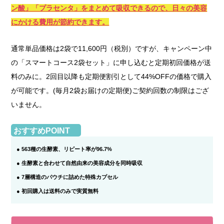
ン酸」「プラセンタ」をまとめて吸収できるので、日々の美容
にかける費用が節約できます。
通常単品価格は2袋で11,600円（税別）ですが、キャンペーン中
の「スマートコース2袋セット」に申し込むと定期初回価格が送
料のみに。2回目以降も定期便割引として44%OFFの価格で購入
が可能です。(毎月2袋お届けの定期便)ご契約回数の制限はござ
いません。
おすすめPOINT
● 563種の生酵素、リピート率が96.7%
● 生酵素と合わせて自然由来の美容成分を同時吸収
● 7層構造のパウチに詰めた特殊カプセル
● 初回購入は送料のみで実質無料