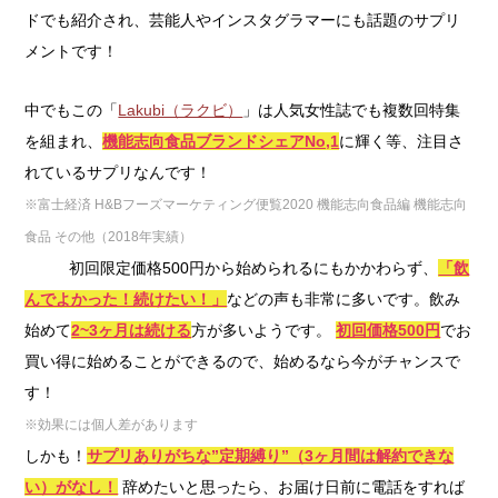
ドでも紹介され、芸能人やインスタグラマーにも話題のサプリ
メントです！
中でもこの「
Lakubi（ラクビ）
」は人気女性誌でも複数回特集
を組まれ、
機能志向食品ブランドシェアNo,1
に輝く等、注目さ
れているサプリなんです！
※富士経済 H&Bフーズマーケティング便覧2020 機能志向食品編 機能志向
食品 その他（2018年実績）
初回限定価格500円から始められるにもかかわらず、
「飲
んでよかった！続けたい！」
などの声も非常に多いです。飲み
始めて
2~3ヶ月は続ける
方が多いようです。
初回価格500円
でお
買い得に始めることができるので、始めるなら今がチャンスで
す！
※効果には個人差があります
しかも！
サプリありがちな”定期縛り”（3ヶ月間は解約できな
い）がなし！
辞めたいと思ったら、お届け日前に電話をすれば