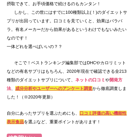
摂取できて、お手頃価格で続けるのもカンタン！
しかし、この世にはすでに100種類以上(！)のダイエットサ
プリが出回っています。口コミを見ていくと、効果はバラバ
ラ。有名メーカーだから効果があるというわけでもないみたい
なのです！
一体どれを選べばいいの？？
そこで！ベストランキング編集部ではDHCやカロリミット
などの有名サプリはもちろん、2020年現在で確認できる全213
種類のダイエットサプリについて、
ネットの口コミ
や
開発方
法
、
成分分析やユーザーへのアンケート調査
から徹底調査しま
した！（※2020年更新）
自分にあったサプリを選ぶためにも、
口コミ評価の高い機能性
表示食品
を選ぶなど、重要ポイントがあります！