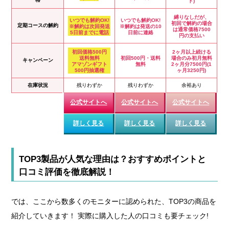
ト)
縛りなしだが、
いつでも解約OK!
いつでも解約OK!
初回で解約の場合
定期コースの解約
※解約は次回発送
※解約は発送の10
は通常価格7500
5日前までに電話
日前に連絡
円の支払い
初回価格500円
2ヶ月以上続ける
送料無料
初回500円・送料
場合のみ初月無料
キャンペーン
アマゾンギフト
無料
2ヶ月分7500円(1
500円抽選権
ヶ月3250円)
在庫状況
残りわずか
残りわずか
余裕あり
公式サイトへ
公式サイトへ
公式サイトへ
詳しく見る
詳しく見る
詳しく見る
TOP3製品が人気な理由は？おすすめポイントと
口コミ評価を徹底解説！
では、ここから数多くのモニターに認められた、TOP3の商品を
紹介していきます！ 実際に購入した人の口コミも要チェック!