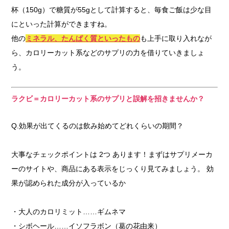
杯（150g）で糖質が55gとして計算すると、毎食ご飯は少な目
にといった計算ができますね。
他の
ミネラル、たんぱく質といったもの
も上手に取り入れなが
ら、カロリーカット系などのサプリの力を借りていきましょ
う。
ラクビ＝カロリーカット系のサプリと誤解を招きませんか？
Q.効果が出てくるのは飲み始めてどれくらいの期間？
大事なチェックポイントは 2つ あります！まずはサプリメーカ
ーのサイトや、商品にある表示をじっくり見てみましょう。 効
果が認められた成分が入っているか
・大人のカロリミット……ギムネマ
・シボヘール……イソフラボン（葛の花由来）