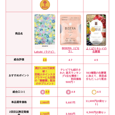
商品名
BISERA（ビセ
よくばりキレイの
ラ）
生酵素
Lakubi（ラクビ）
総合評価
4.8
4.7
4.5
累計1,000万袋突
テレビでも紹介さ
破！
れた 楽天ランキン
563種類の生酵素
芸能人やインスタ
おすすめポイント
グ1位を獲得！
に加えて、美容成
グラマーにも話題
初回価格
分もたっぷり配合
の「酪酸菌」配合
500円！
のサプリメント
総合口コミ
4.8
4.8
4.5
11,600円(2袋セッ
単品通常価格
2,980円
5,687円
ト)
2回目以降定期価
6,500円(2袋セッ
2,740円
3,583円
格